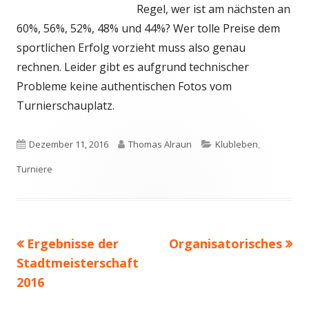
Regel, wer ist am nächsten an
60%, 56%, 52%, 48% und 44%? Wer tolle Preise dem
sportlichen Erfolg vorzieht muss also genau
rechnen. Leider gibt es aufgrund technischer
Probleme keine authentischen Fotos vom
Turnierschauplatz.
Veröffentlicht
Autor
Kategorien
Dezember 11, 2016
Thomas Alraun
Klubleben
,
am
Turniere
Vorheriger
Nächster
Ergebnisse der
Organisatorisches
Beitragsnavigation
Beitrag:
Beitrag
Stadtmeisterschaft
2016