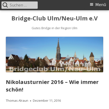
Suchen
Primäres
Menü
nach:
Menü
Springe
Bridge-Club Ulm/Neu-Ulm e.V
zum
Inhalt
Gutes Bridge in der Region Ulm
Nikolausturnier 2016 – Wie immer
schön!
Autor
Veröffentlicht
Thomas Alraun
Dezember 11, 2016