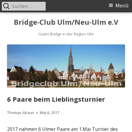
Suchen
Primäres
Menü
nach:
Menü
Springe
Bridge-Club Ulm/Neu-Ulm e.V
zum
Inhalt
Gutes Bridge in der Region Ulm
6 Paare beim Lieblingsturnier
Autor
Veröffentlicht
Thomas Alraun
Mai 6, 2017
am
2017 nahmen 6 Ulmer Paare am 1.Mai Turnier des