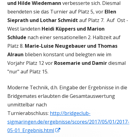
und Hilde Wiedemann
verbesserte sich. Diesmal
beendeten sie das Turnier auf Platz 5, vor
Ellen
Sieprath und Lothar Schmidt
auf Platz 7. Auf Ost -
West landeten
Heidi Küppers und Marion
Schlude
nach einer sensationellen 2. Halbzeit auf
Platz 8.
Marie-Luise Neugebauer und Thomas
Alraun
blieben konstant und belegten wie im
Vorjahr Platz 12 vor
Rosemarie und Damir
diesmal
"nur" auf Platz 15.
Moderne Technik, d.h. Eingabe der Ergebnisse in die
Bridgemates erlaubten die Gesamtauswertung
unmittelbar nach
Turnierabschluss:
http://bridgeclub-
sigmaringen.de/ergebnisse/scores/2017/05/01/2017-
In
05-01_Ergebnis.html