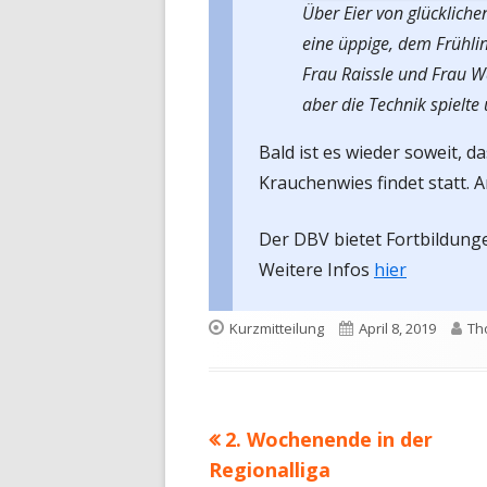
Über Eier von glücklich
eine üppige, dem Frühl
Frau Raissle und Frau 
aber die Technik spielte 
Bald ist es wieder soweit, d
Krauchenwies findet statt. 
Der DBV bietet Fortbildunge
Weitere Infos
hier
Format
Veröffentlicht
Au
Kurzmitteilung
April 8, 2019
Th
am
Vorheriger
2. Wochenende in der
Beitragsnavigation
Beitrag:
Regionalliga