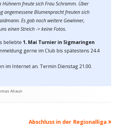
en Hühnern freute sich Frau Schramm. Über
ing angemessene Blumenpracht freuten sich
Waidmann. Es gab noch weitere Gewinner,
uns einen Streich -> keine Fotos.
as beliebte
1. Mai Turnier in Sigmaringen
Anmeldung gerne im Club bis spätestens 24.4
n im Internet an. Termin Dienstag 21.00.
tor
omas Alraun
Nächster
Abschluss in der Regionalliga
Beitrag