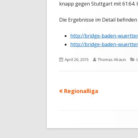
knapp gegen Stuttgart mit 61:64. 
Die Ergebnisse im Detail befinden
http://bridge-baden-
wuerttem
http://bridge-baden-
wuertte
Veröffentlicht
Autor
April 26, 2015
Thomas Alraun
am
Vorheriger
Regionalliga
Beitragsnavigation
Beitrag:
Footer
Inhalt