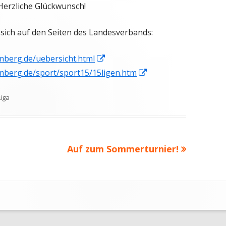
Herzliche Glückwunsch!
 sich auf den Seiten des Landesverbands:
In
berg.de/uebersicht.
html
neuem
In
mberg.de/sport/sport15/
15ligen.htm
Fenster
neuem
Kategorien
Liga
öffnen
Fenster
öffnen
Nächster
Auf zum Sommerturnier!
Beitrag