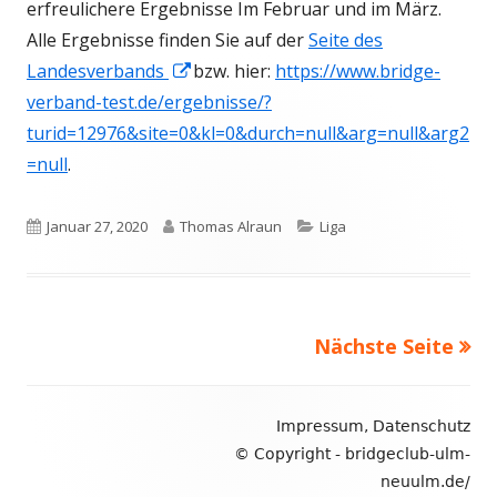
erfreulichere Ergebnisse Im Februar und im März.
Alle Ergebnisse finden Sie auf der
Seite des
In
Landesverbands
bzw. hier:
https://www.bridge-
neuem
verband-test.de/ergebnisse/?
Fenster
turid=12976&site=0&kl=0&durch=null&arg=null&arg2
öffnen
=null
.
Veröffentlicht
Autor
Kategorien
Januar 27, 2020
Thomas Alraun
Liga
am
Nächste Seite
Seitennummerierung
der
Footer
Impressum,
Datenschutz
Inhalt
Beiträge
© Copyright - bridgeclub-ulm-
neuulm.de/