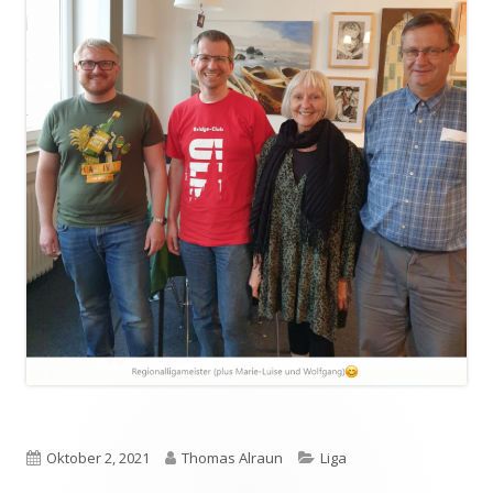
Veröffentlicht
Autor
Kategorien
Oktober 2, 2021
Thomas Alraun
Liga