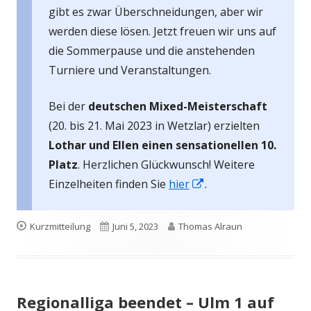
gibt es zwar Überschneidungen, aber wir
werden diese lösen. Jetzt freuen wir uns auf
die Sommerpause und die anstehenden
Turniere und Veranstaltungen.
Bei der
deutschen Mixed-Meisterschaft
(20. bis 21. Mai 2023 in Wetzlar) erzielten
Lothar und Ellen einen sensationellen 10.
Platz
. Herzlichen Glückwunsch! Weitere
In
Einzelheiten finden Sie
hier
.
neuem
Fenster
Format
Veröffentlicht
Autor
Kurzmitteilung
Juni 5, 2023
Thomas Alraun
öffnen
am
Regionalliga beendet – Ulm 1 auf