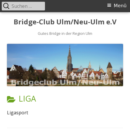
Suchen
Primäres
Menü
nach:
Menü
Springe
Bridge-Club Ulm/Neu-Ulm e.V
zum
Inhalt
Gutes Bridge in der Region Ulm
KATEGORIE:
LIGA
Ligasport