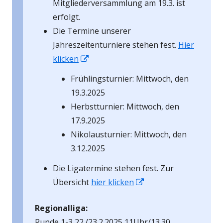
Mitgliederversammlung am 19.3. ist
erfolgt.
Die Termine unserer
Jahreszeitenturniere stehen fest.
Hier
In
klicken
neuem
Frühlingsturnier: Mittwoch, den
Fenster
19.3.2025
öffnen
Herbstturnier: Mittwoch, den
17.9.2025
Nikolausturnier: Mittwoch, den
3.12.2025
Die Ligatermine stehen fest. Zur
In
Übersicht
hier klicken
neuem
Regionalliga:
Fenster
Runde 1-3 22./23.2.2025 11Uhr/13.30