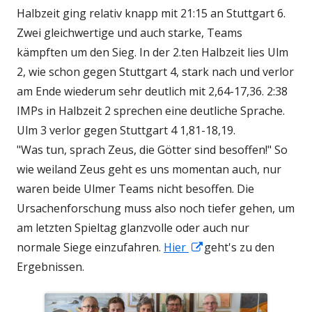
Halbzeit ging relativ knapp mit 21:15 an Stuttgart 6.
Zwei gleichwertige und auch starke, Teams
kämpften um den Sieg. In der 2.ten Halbzeit lies Ulm
2, wie schon gegen Stuttgart 4, stark nach und verlor
am Ende wiederum sehr deutlich mit 2,64-17,36. 2:38
IMPs in Halbzeit 2 sprechen eine deutliche Sprache.
Ulm 3 verlor gegen Stuttgart 4 1,81-18,19.
"Was tun, sprach Zeus, die Götter sind besoffen!" So
wie weiland Zeus geht es uns momentan auch, nur
waren beide Ulmer Teams nicht besoffen. Die
Ursachenforschung muss also noch tiefer gehen, um
am letzten Spieltag glanzvolle oder auch nur
In
normale Siege einzufahren.
Hier
geht's zu den
neuem
Ergebnissen.
Fenster
öffnen