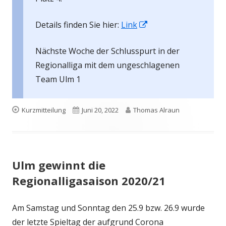
In
Details finden Sie hier:
Link
neuem
Nächste Woche der Schlusspurt in der
Fenster
Regionalliga mit dem ungeschlagenen
öffnen
Team Ulm 1
Format
Veröffentlicht
Autor
Kurzmitteilung
Juni 20, 2022
Thomas Alraun
am
Ulm gewinnt die
Regionalligasaison 2020/21
Am Samstag und Sonntag den 25.9 bzw. 26.9 wurde
der letzte Spieltag der aufgrund Corona