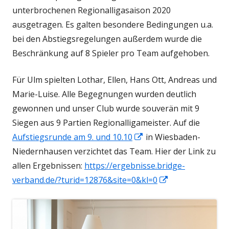
unterbrochenen Regionalligasaison 2020
ausgetragen. Es galten besondere Bedingungen u.a.
bei den Abstiegsregelungen außerdem wurde die
Beschränkung auf 8 Spieler pro Team aufgehoben.
Für Ulm spielten Lothar, Ellen, Hans Ott, Andreas und
Marie-Luise. Alle Begegnungen wurden deutlich
gewonnen und unser Club wurde souverän mit 9
Siegen aus 9 Partien Regionalligameister. Auf die
In
Aufstiegsrunde am 9. und 10.10
in Wiesbaden-
neuem
Niedernhausen verzichtet das Team. Hier der Link zu
Fenster
allen Ergebnissen:
https://ergebnisse.bridge-
öffnen
In
verband.de/?turid=12876&site=0&kl=0
neuem
Fenster
öffnen