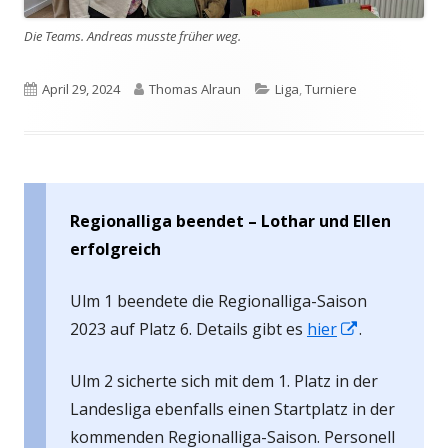
Die Teams. Andreas musste früher weg.
Veröffentlicht
Autor
Kategorien
April 29, 2024
Thomas Alraun
Liga
,
Turniere
am
Regionalliga beendet – Lothar und Ellen
erfolgreich
Ulm 1 beendete die Regionalliga-Saison
In
2023 auf Platz 6. Details gibt es
hier
.
neuem
Ulm 2 sicherte sich mit dem 1. Platz in der
Fenster
Landesliga ebenfalls einen Startplatz in der
öffnen
kommenden Regionalliga-Saison. Personell