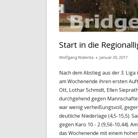
Start in die Regionall
Autor
Veröffentlicht
Wolfgang Walenta
Januar 30, 2017
am
Nach dem Abstieg aus der 3. Liga 
am Wochenende ihren ersten Auftri
Ott, Lothar Schmidt, Ellen Siepra
durchgehend gegen Mannschaften 
war wenig verheißungsvoll, gegen
deutliche Niederlage (4,5-15,5). 
gegen Karo 10 - 2 (9,56-10,44). A
das Wochenende mit einem hohen S