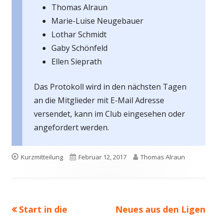
Thomas Alraun
Marie-Luise Neugebauer
Lothar Schmidt
Gaby Schönfeld
Ellen Sieprath
Das Protokoll wird in den nächsten Tagen
an die Mitglieder mit E-Mail Adresse
versendet, kann im Club eingesehen oder
angefordert werden.
Format
Veröffentlicht
Autor
Kurzmitteilung
Februar 12, 2017
Thomas Alraun
am
Vorheriger
Nächster
Start in die
Neues aus den Ligen
Beitragsnavigation