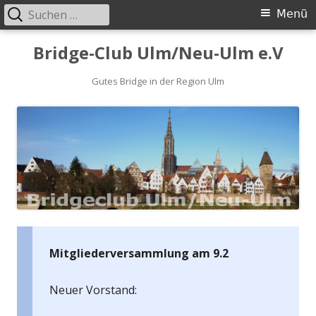
Suchen
Primäres
Menü
nach:
Menü
Springe
Bridge-Club Ulm/Neu-Ulm e.V
zum
Inhalt
Gutes Bridge in der Region Ulm
Mitgliederversammlung am 9.2
Neuer Vorstand: