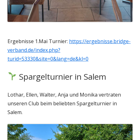
Ergebnisse 1.Mai Turnier:
https://ergebnisse.bridge-
verband.de/index.php?
turid=53330&site=0&lang=de&kl=0
Spargelturnier in Salem
Lothar, Ellen, Walter, Anja und Monika vertraten
unseren Club beim beliebten Spargelturnier in
Salem.