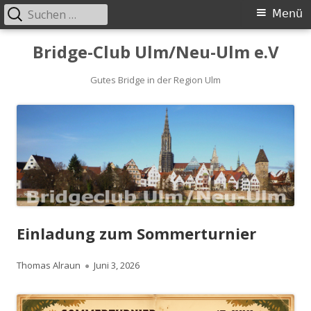
Suchen
Primäres
Menü
nach:
Menü
Springe
Bridge-Club Ulm/Neu-Ulm e.V
zum
Inhalt
Gutes Bridge in der Region Ulm
Einladung zum Sommerturnier
Autor
Veröffentlicht
Thomas Alraun
Juni 3, 2026
am