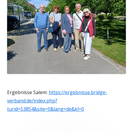
Ergebnisse Salem:
https://ergebnisse.bridge-
verband.de/index.php?
turid=53854&site=0&lang=de&kl=0