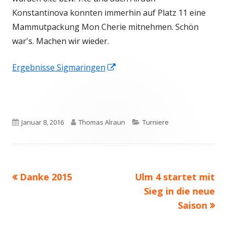
Konstantinova konnten immerhin auf Platz 11 eine
Mammutpackung Mon Cherie mitnehmen. Schön
war's. Machen wir wieder.
In
Ergebnisse Sigmaringen
neuem
Fenster
öffnen
Veröffentlicht
Autor
Kategorien
Januar 8, 2016
Thomas Alraun
Turniere
am
Vorheriger
Nächster
Danke 2015
Ulm 4 startet mit
Beitragsnavigation
Beitrag:
Beitrag
Sieg in die neue
Saison