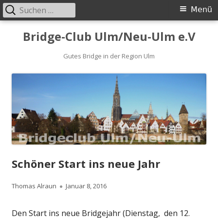
Suchen
Primäres
Menü
nach:
Menü
Springe
Bridge-Club Ulm/Neu-Ulm e.V
zum
Inhalt
Gutes Bridge in der Region Ulm
Schöner Start ins neue Jahr
Autor
Veröffentlicht
Thomas Alraun
Januar 8, 2016
am
Den Start ins neue Bridgejahr (Dienstag, den 12.