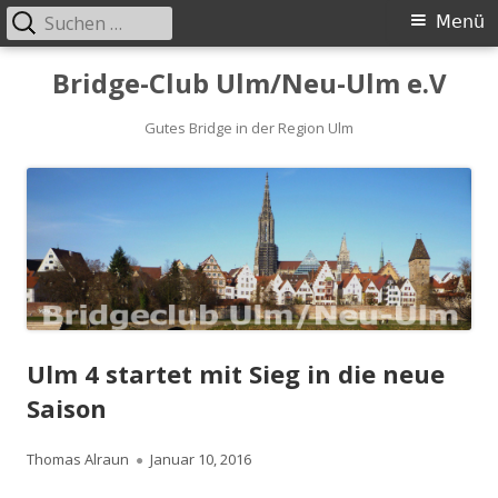
Suchen
Primäres
Menü
nach:
Menü
Springe
Bridge-Club Ulm/Neu-Ulm e.V
zum
Inhalt
Gutes Bridge in der Region Ulm
Ulm 4 startet mit Sieg in die neue
Saison
Autor
Veröffentlicht
Thomas Alraun
Januar 10, 2016