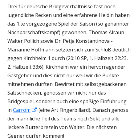
am
Drei für deutsche Bridgeverhältnisse fast noch
jugendliche Recken und eine erfahrene Heldin haben
das 1.te vorgezogene Spiel der Saison (so genannter
Nachbarschaftskampf) gewonnen. Thomas Alraun -
Walter Pollich sowie Dr. Petja Konstantinova -
Marianne Hoffmann setzten sich zum Schluß deutlich
gegen Kirchheim 1 durch (20:10 SP, 1. Halbzeit 22:23,
2. Halbzeit 33:6). Kirchheim war ein hervorragender
Gastgeber und dies nicht nur weil wir die Punkte
mitnehmen durften. Bewirtet mit selbstgebackenen
Salzschnecken, genossen wir nicht nur das
Bridgespiel, sondern auch eine spaßige Einführung
In
in
Carrom
(eine Art Fingerbillard). Danach genoss
neuem
der männliche Teil des Teams noch Sekt und alle
Fenster
leckere Butterbrezeln von Walter. Die nächsten
öffnen
Gegner dürfen kommen!