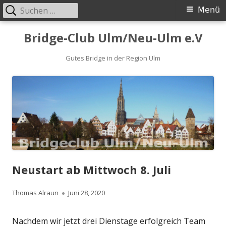
Suchen
Primäres
Menü
nach:
Menü
Springe
Bridge-Club Ulm/Neu-Ulm e.V
zum
Inhalt
Gutes Bridge in der Region Ulm
Neustart ab Mittwoch 8. Juli
Autor
Veröffentlicht
Thomas Alraun
Juni 28, 2020
am
Nachdem wir jetzt drei Dienstage erfolgreich Team